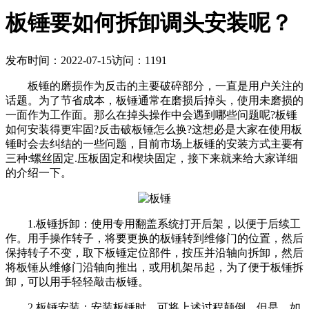
板锤要如何拆卸调头安装呢？
发布时间：2022-07-15
访问：1191
板锤的磨损作为反击的主要破碎部分，一直是用户关注的
话题。为了节省成本，板锤通常在磨损后掉头，使用未磨损的
一面作为工作面。那么在掉头操作中会遇到哪些问题呢?板锤
如何安装得更牢固?反击破板锤怎么换?这想必是大家在使用板
锤时会去纠结的一些问题，目前市场上板锤的安装方式主要有
三种:螺丝固定.压板固定和楔块固定，接下来就来给大家详细
的介绍一下。
1.板锤拆卸：使用专用翻盖系统打开后架，以便于后续工
作。用手操作转子，将要更换的板锤转到维修门的位置，然后
保持转子不变，取下板锤定位部件，按压并沿轴向拆卸，然后
将板锤从维修门沿轴向推出，或用机架吊起，为了便于板锤拆
卸，可以用手轻轻敲击板锤。
2.板锤安装：安装板锤时，可将上述过程颠倒。但是，如